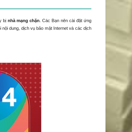
y bị
nhà mạng chặn
. Các Bạn nên cài đặt ứng
nội dung, dịch vụ bảo mật Internet và các dịch