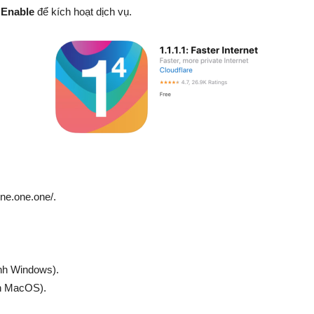
n
Enable
để kích hoạt dịch vụ.
one.one.one/.
ành Windows).
nh MacOS).