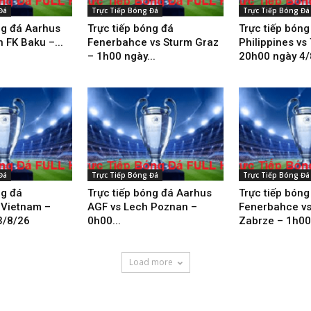
Đá
Trực Tiếp Bóng Đá
Trực Tiếp Bóng Đá
ng đá Aarhus
Trực tiếp bóng đá
Trực tiếp bóng
 FK Baku –...
Fenerbahce vs Sturm Graz
Philippines vs
– 1h00 ngày...
20h00 ngày 4/
Đá
Trực Tiếp Bóng Đá
Trực Tiếp Bóng Đá
ng đá
Trực tiếp bóng đá Aarhus
Trực tiếp bóng
 Vietnam –
AGF vs Lech Poznan –
Fenerbahce vs
3/8/26
0h00...
Zabrze – 1h00 
Load more